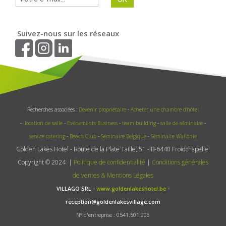
Suivez-nous sur les réseaux
Recherches associées :
Devenir propriétaire
-
Acheter une chambre d'hôtel
-
location de salle
-
Evenements Business
-
team building
-
salle de séminaire
-
service catering
-
Beach Club
-
Séminaire Belgique
-
Séminaire Wallonie
Golden Lakes Hotel - Route de la Plate Taille, 51 - B-6440 Froidchapelle
Copyright © 2024 |
Politique de confidentialité
|
Conditions générales
de ventes & Mentions Légales
VILLAGO SRL -
www.goldenlakeshotel.be
-
reception@goldenlakesvillage.com
N° d'entreprise : 0541.501.906