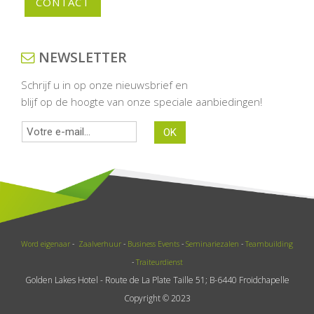
CONTACT
NEWSLETTER
Schrijf u in op onze nieuwsbrief en
blijf op de hoogte van onze speciale aanbiedingen!
Word eigenaar
-
Zaalverhuur
-
Business Events
-
Seminariezalen
-
Teambuilding
-
Traiteurdienst
Golden Lakes Hotel - Route de La Plate Taille 51; B-6440 Froidchapelle
Copyright © 2023