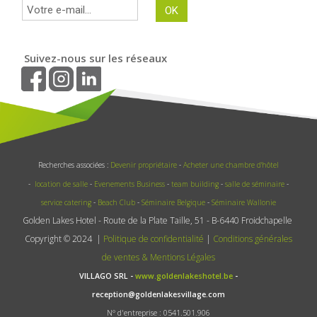
Suivez-nous sur les réseaux
Recherches associées :
Devenir propriétaire
-
Acheter une chambre d'hôtel
-
location de salle
-
Evenements Business
-
team building
-
salle de séminaire
-
service catering
-
Beach Club
-
Séminaire Belgique
-
Séminaire Wallonie
Golden Lakes Hotel - Route de la Plate Taille, 51 - B-6440 Froidchapelle
Copyright © 2024 |
Politique de confidentialité
|
Conditions générales
de ventes & Mentions Légales
VILLAGO SRL -
www.goldenlakeshotel.be
-
reception@goldenlakesvillage.com
N° d'entreprise : 0541.501.906