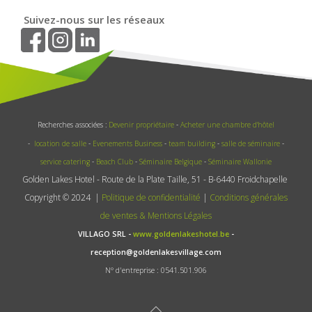
Suivez-nous sur les réseaux
Recherches associées :
Devenir propriétaire
-
Acheter une chambre d'hôtel
-
location de salle
-
Evenements Business
-
team building
-
salle de séminaire
-
service catering
-
Beach Club
-
Séminaire Belgique
-
Séminaire Wallonie
Golden Lakes Hotel - Route de la Plate Taille, 51 - B-6440 Froidchapelle
Copyright © 2024 |
Politique de confidentialité
|
Conditions générales
de ventes & Mentions Légales
VILLAGO SRL -
www.goldenlakeshotel.be
-
reception@goldenlakesvillage.com
N° d'entreprise : 0541.501.906