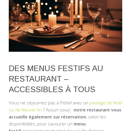
DES MENUS FESTIFS AU
RESTAURANT –
ACCESSIBLES À TOUS
Vous ne séjournez pas à l’hôtel avec un
package de Noël
ou de Nouvel An
? Aucun souci :
notre restaurant vous
accueille également sur réservation
, selon les
disponibilités, pour savourer un
menu
festif
spécialement imaginé pour la fin d’année.